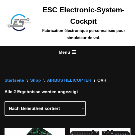
ESC Electronic-System-
Zum
Cockpit
Inhalt
springen
Fabrication électronique personnalisée pour
simulateur de vol.
Menü
Startseite
\
Shop
\
AIRBUS HELICOPTER
\
OVH
Alle 2 Ergebnisse werden angezeigt