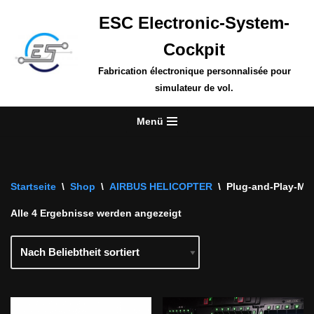
ESC Electronic-System-
Zum
Cockpit
Inhalt
springen
Fabrication électronique personnalisée pour
simulateur de vol.
Menü
Startseite
\
Shop
\
AIRBUS HELICOPTER
\
Plug-and-Play-Mod
Alle 4 Ergebnisse werden angezeigt