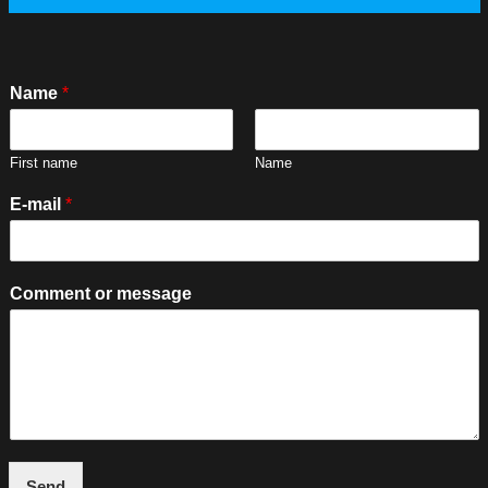
Name
*
First name
Name
E-mail
*
C
Comment or message
o
m
m
e
n
t
N
a
m
Send