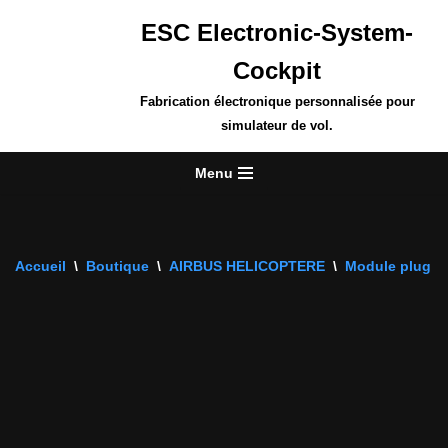
ESC Electronic-System-
Aller
Cockpit
au
contenu
Fabrication électronique personnalisée pour
simulateur de vol.
Menu
Accueil
\
Boutique
\
AIRBUS HELICOPTERE
\
Module plug an