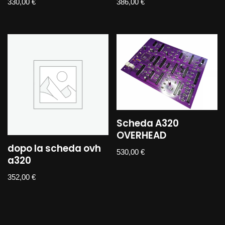
330,00
€
386,00
€
Scheda A320
OVERHEAD
dopo la scheda ovh
530,00
€
a320
352,00
€