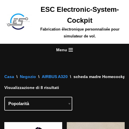
ESC Electronic-System-
Vai
Cockpit
al
contenuto
Fabrication électronique personnalisée pour
simulateur de vol.
Menu
Casa
\
Negozio
\
AIRBUS A320
\
scheda madre Homecockpits
Visualizzazione di 8 risultati