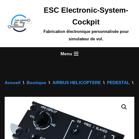
ESC Electronic-System-
Aller
Cockpit
au
contenu
Fabrication électronique personnalisée pour
simulateur de vol.
Menu
Accueil
\
Boutique
\
AIRBUS HELICOPTERE
\
PEDESTAL
\
P