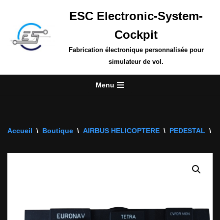
ESC Electronic-System-
Aller
Cockpit
au
contenu
Fabrication électronique personnalisée pour
simulateur de vol.
Menu
Accueil
\
Boutique
\
AIRBUS HELICOPTERE
\
PEDESTAL
\
P