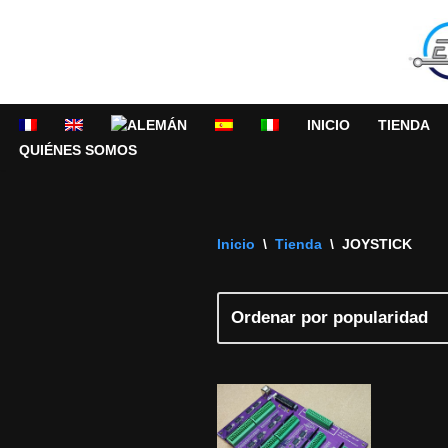
Saltar
al
contenido
INICIO
TIENDA
QUIÉNES SOMOS
Inicio
\
Tienda
\
JOYSTICK